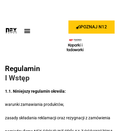
Przejdź
do
treści
POZNAJ N12
Koparki i
ładowarki
Regulamin
I Wstęp
1.1. Niniejszy regulamin określa:
warunki zamawiania produktów,
zasady składania reklamacji oraz rezygnacji z zamówienia