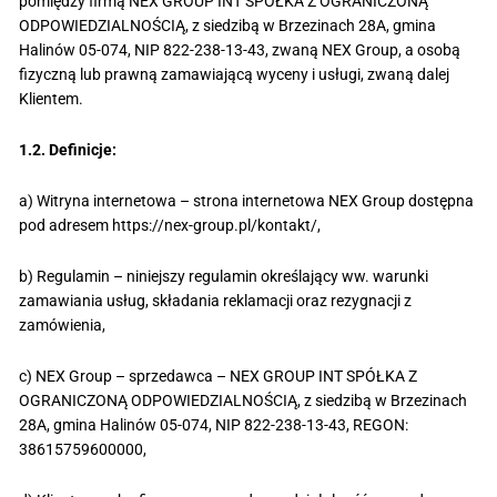
pomiędzy firmą NEX GROUP INT SPÓŁKA Z OGRANICZONĄ
ODPOWIEDZIALNOŚCIĄ, z siedzibą w Brzezinach 28A, gmina
Halinów 05-074, NIP 822-238-13-43, zwaną NEX Group, a osobą
fizyczną lub prawną zamawiającą wyceny i usługi, zwaną dalej
Klientem.
1.2. Definicje:
a) Witryna internetowa – strona internetowa NEX Group dostępna
pod adresem https://nex-group.pl/kontakt/,
b) Regulamin – niniejszy regulamin określający ww. warunki
zamawiania usług, składania reklamacji oraz rezygnacji z
zamówienia,
c) NEX Group – sprzedawca – NEX GROUP INT SPÓŁKA Z
OGRANICZONĄ ODPOWIEDZIALNOŚCIĄ, z siedzibą w Brzezinach
28A, gmina Halinów 05-074, NIP 822-238-13-43, REGON:
38615759600000,